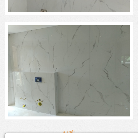
« zpět