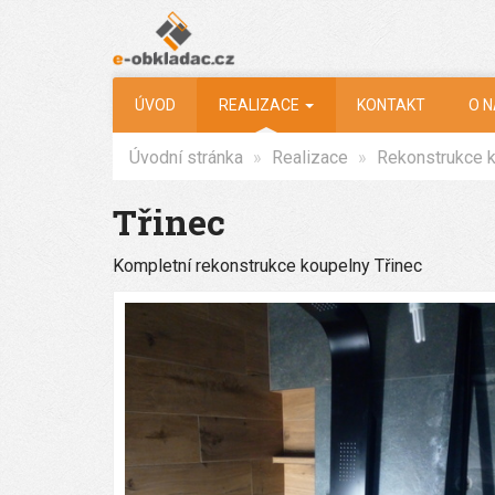
ÚVOD
REALIZACE
KONTAKT
O 
Úvodní stránka
Realizace
Rekonstrukce 
Třinec
Kompletní rekonstrukce koupelny Třinec