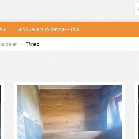
NÁS
CENÍK OBKLADAČSKÝCH PRACÍ
koupelen
Třinec